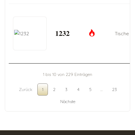
1232
Tische
1 bis 10 von 229 Einträgen
Zurück
1
2
3
4
5
…
23
Nächste