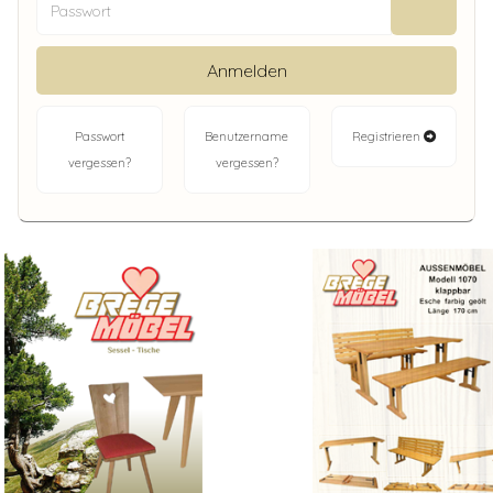
Passwor
Anmelden
Passwort
Benutzername
Registrieren
vergessen?
vergessen?