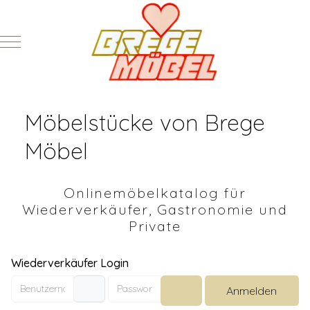
Mobile Menu Toggle
Möbelstücke von Brege
Möbel
Onlinemöbelkatalog für
Wiederverkäufer, Gastronomie und
Private
Wiederverkäufer Login
Benutzername
Passwort
Anmelden
Passwort anzeigen