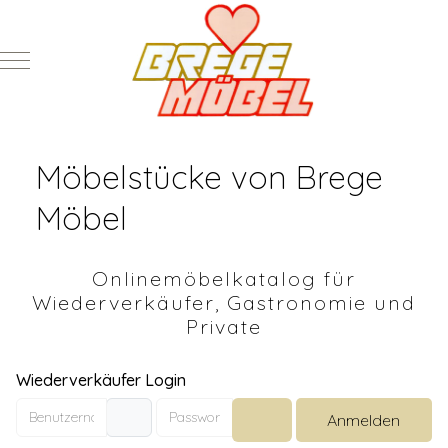
Mobile Menu Toggle
Möbelstücke von Brege
Möbel
Onlinemöbelkatalog für
Wiederverkäufer, Gastronomie und
Private
Wiederverkäufer Login
Benutzername
Passwort
Anmelden
Passwort anzeigen