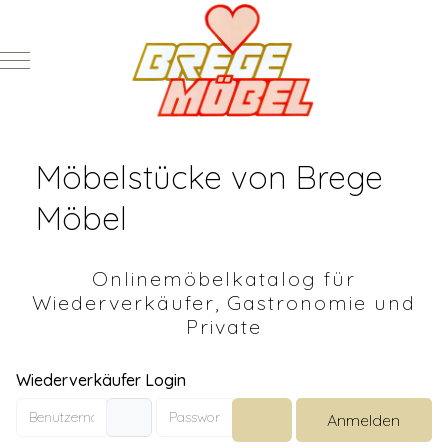
Mobile Menu Toggle
Möbelstücke von Brege
Möbel
Onlinemöbelkatalog für
Wiederverkäufer, Gastronomie und
Private
Wiederverkäufer Login
Benutzername
Passwort
Anmelden
Passwort anzeigen