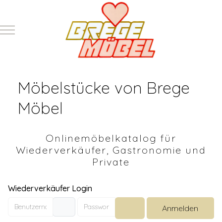
Mobile Menu Toggle
Möbelstücke von Brege
Möbel
Onlinemöbelkatalog für
Wiederverkäufer, Gastronomie und
Private
Wiederverkäufer Login
Benutzername
Passwort
Anmelden
Passwort anzeigen