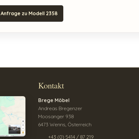
Anfrage zu Modell 2358
Kontakt
Brege Möbel
Andreas Bregenzer
Moosanger 938
6473 Wenns, Österreich
+43 (0) 5414 / 87 219