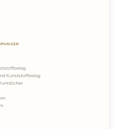
ÜHRUNGEN
nststoffbelag
mit Kunststoffbelag
 Wurmlöcher
0mm
mm