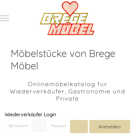
Mobile Menu Toggle
Möbelstücke von Brege
Möbel
Onlinemöbelkatalog für
Wiederverkäufer, Gastronomie und
Private
Wiederverkäufer Login
Benutzername
Passwort
Anmelden
Passwort anzeigen