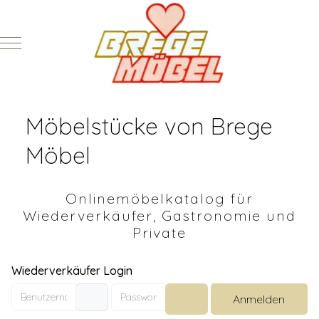
Mobile Menu Toggle
Möbelstücke von Brege
Möbel
Onlinemöbelkatalog für
Wiederverkäufer, Gastronomie und
Private
Wiederverkäufer Login
Benutzername
Passwort
Anmelden
Passwort anzeigen