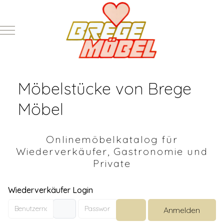
Mobile Menu Toggle
Möbelstücke von Brege
Möbel
Onlinemöbelkatalog für
Wiederverkäufer, Gastronomie und
Private
Wiederverkäufer Login
Benutzername
Passwort
Anmelden
Passwort anzeigen