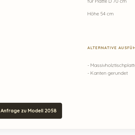
für Platte D 70 cm
Höhe 54 cm
ALTERNATIVE AUSF
- Massivholztischplat
- Kanten gerundet
Anfrage zu Modell 2058