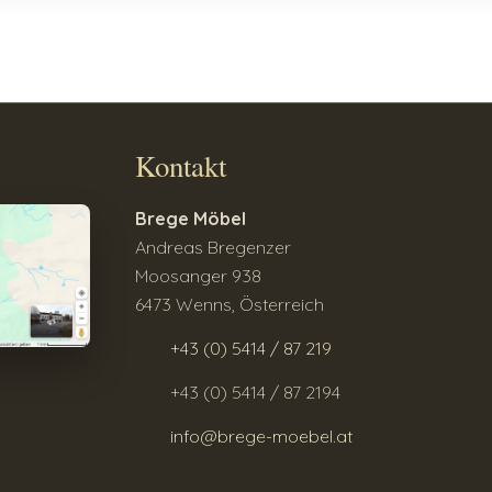
Kontakt
Brege Möbel
Andreas Bregenzer
Moosanger 938
6473 Wenns, Österreich
+43 (0) 5414 / 87 219
+43 (0) 5414 / 87 2194
info@brege-moebel.at