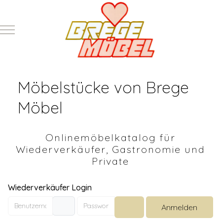
Mobile Menu Toggle
Möbelstücke von Brege
Möbel
Onlinemöbelkatalog für
Wiederverkäufer, Gastronomie und
Private
Wiederverkäufer Login
Benutzername
Passwort
Anmelden
Passwort anzeigen